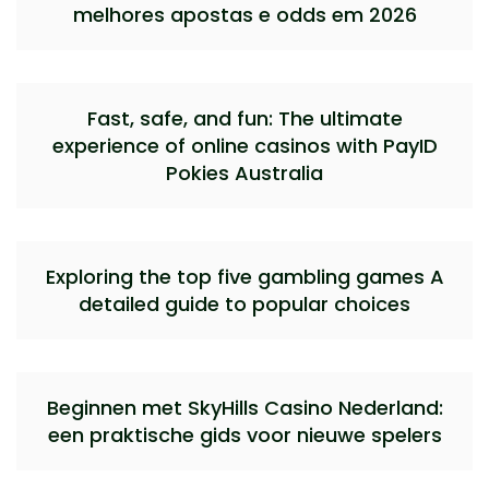
melhores apostas e odds em 2026
Fast, safe, and fun: The ultimate
experience of online casinos with PayID
Pokies Australia
Exploring the top five gambling games A
detailed guide to popular choices
Beginnen met SkyHills Casino Nederland:
een praktische gids voor nieuwe spelers