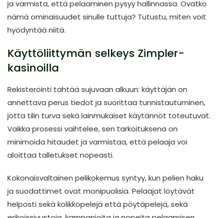
ja varmista, että pelaaminen pysyy hallinnassa. Ovatko
nämä ominaisuudet sinulle tuttuja? Tutustu, miten voit
hyödyntää niitä.
Käyttöliittymän selkeys Zimpler-
kasinoilla
Rekisteröinti tähtää sujuvaan alkuun: käyttäjän on
annettava perus tiedot ja suorittaa tunnistautuminen,
jotta tilin turva sekä lainmukaiset käytännöt toteutuvat.
Vaikka prosessi vaihtelee, sen tarkoituksena on
minimoida hitaudet ja varmistaa, että pelaaja voi
aloittaa talletukset nopeasti.
Kokonaisvaltainen pelikokemus syntyy, kun pelien haku
ja suodattimet ovat monipuolisia. Pelaajat löytävät
helposti sekä kolikkopelejä että pöytäpelejä, sekä
erikoissivustoja, kampanjoita ja nopeita pelaamisen