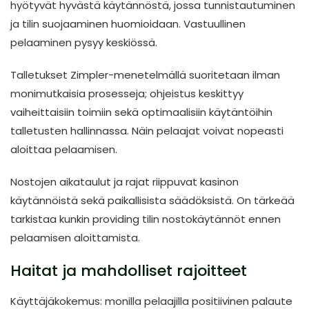
hyötyvät hyvästä käytännöstä, jossa tunnistautuminen
ja tilin suojaaminen huomioidaan. Vastuullinen
pelaaminen pysyy keskiössä.
Talletukset Zimpler-menetelmällä suoritetaan ilman
monimutkaisia prosesseja; ohjeistus keskittyy
vaiheittaisiin toimiin sekä optimaalisiin käytäntöihin
talletusten hallinnassa. Näin pelaajat voivat nopeasti
aloittaa pelaamisen.
Nostojen aikataulut ja rajat riippuvat kasinon
käytännöistä sekä paikallisista säädöksistä. On tärkeää
tarkistaa kunkin providing tilin nostokäytännöt ennen
pelaamisen aloittamista.
Haitat ja mahdolliset rajoitteet
Käyttäjäkokemus: monilla pelaajilla positiivinen palaute