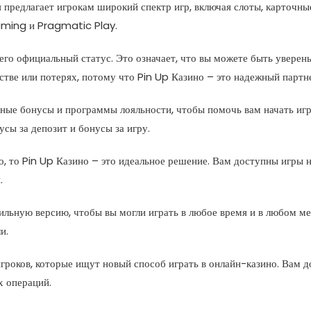
 предлагает игрокам широкий спектр игр, включая слоты, карточны
aming и Pragmatic Play.
его официальный статус. Это означает, что вы можете быть уверен
тве или потерях, потому что Pin Up Казино – это надежный партн
льные бонусы и программы лояльности, чтобы помочь вам начать иг
сы за депозит и бонусы за игру.
о, то Pin Up Казино – это идеальное решение. Вам доступны игры 
.
ильную версию, чтобы вы могли играть в любое время и в любом м
и.
игроков, которые ищут новый способ играть в онлайн-казино. Вам 
х операций.