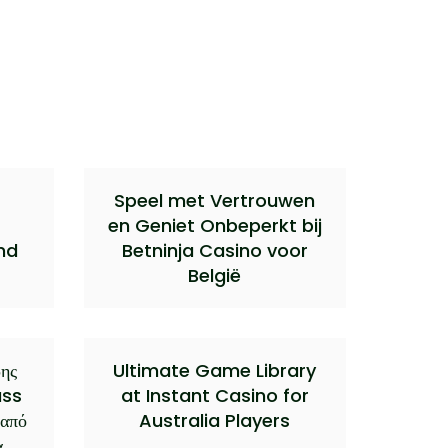
Speel met Vertrouwen
en Geniet Onbeperkt bij
nd
Betninja Casino voor
België
ης
Ultimate Game Library
ass
at Instant Casino for
από
Australia Players
α