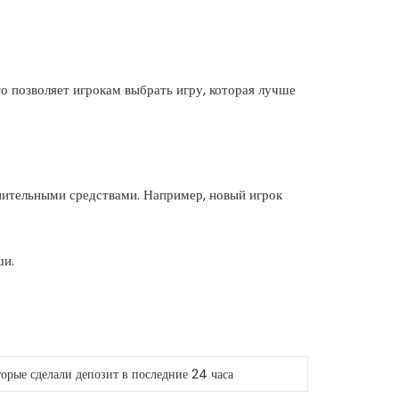
то позволяет игрокам выбрать игру, которая лучше
нительными средствами. Например, новый игрок
ши.
торые сделали депозит в последние 24 часа