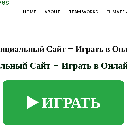
ves
HOME
ABOUT
TEAM WORKS
CLIMATE 
ициальный Сайт – Играть в Онл
льный Сайт – Играть в Онлай
▶️ ИГРАТЬ