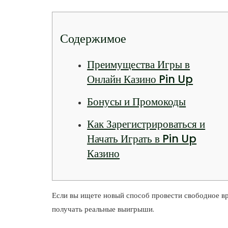
Содержимое
Преимущества Игры в
Онлайн Казино Pin Up
Бонусы и Промокоды
Как Зарегистрироваться и
Начать Играть в Pin Up
Казино
Если вы ищете новый способ провести свободное вр
получать реальные выигрыши.