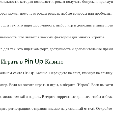
лояльности, которая позволяет игрокам получать бонусы и преимущ
оторая может помочь игрокам решать любые вопросы или проблемы.
ор для тех, кто ищет доступность, выбор игр и дополнительные пре
циальность, что является важным фактором для многих игроков.
ор для тех, кто ищет комфорт, доступность и дополнительные преи
 Играть в Pin Up Казино
альном сайте Pin Up Казино. Перейдите на сайт, кликнув на ссылку
илер. Если вы хотите играть в игры, выберите “Игрок”. Если вы хот
 фамилия, email и пароль. Введите корректные данные, чтобы избеж
дить регистрацию, отправив письмо на указанный email. Откройте 