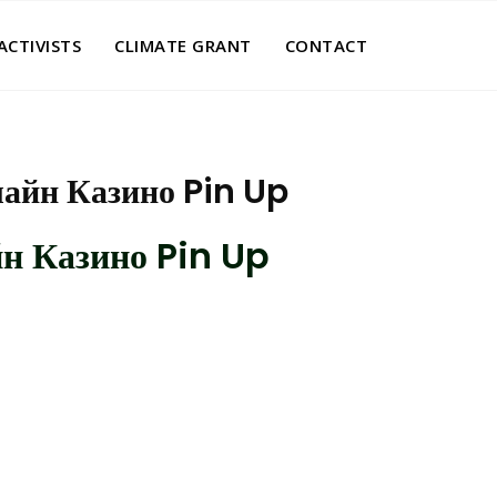
ACTIVISTS
CLIMATE GRANT
CONTACT
айн Казино Pin Up
н Казино Pin Up