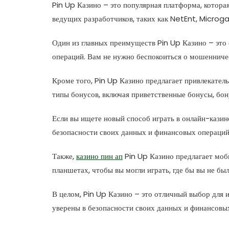
Pin Up Казино – это популярная платформа, которая
ведущих разработчиков, таких как NetEnt, Microg
Один из главных преимуществ Pin Up Казино – это 
операций. Вам не нужно беспокоиться о мошенничес
Кроме того, Pin Up Казино предлагает привлекате
типы бонусов, включая приветственные бонусы, бону
Если вы ищете новый способ играть в онлайн-казин
безопасности своих данных и финансовых операций
Также,
казино пин ап
Pin Up Казино предлагает моб
планшетах, чтобы вы могли играть, где бы вы не был
В целом, Pin Up Казино – это отличный выбор для 
уверены в безопасности своих данных и финансовы