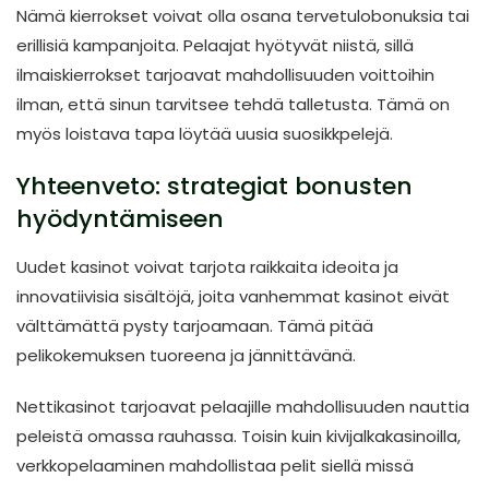
Nämä kierrokset voivat olla osana tervetulobonuksia tai
erillisiä kampanjoita. Pelaajat hyötyvät niistä, sillä
ilmaiskierrokset tarjoavat mahdollisuuden voittoihin
ilman, että sinun tarvitsee tehdä talletusta. Tämä on
myös loistava tapa löytää uusia suosikkpelejä.
Yhteenveto: strategiat bonusten
hyödyntämiseen
Uudet kasinot voivat tarjota raikkaita ideoita ja
innovatiivisia sisältöjä, joita vanhemmat kasinot eivät
välttämättä pysty tarjoamaan. Tämä pitää
pelikokemuksen tuoreena ja jännittävänä.
Nettikasinot tarjoavat pelaajille mahdollisuuden nauttia
peleistä omassa rauhassa. Toisin kuin kivijalkakasinoilla,
verkkopelaaminen mahdollistaa pelit siellä missä