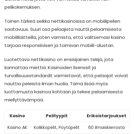
pelikokemuksen.
Toinen tärkeä seikka nettikasinoissa on mobiilipelien
saatavuus. Suuri osa pelaajista nauttii pelaamisesta
mobiililaitteilla, joten varmista, että valitsemasi kasino
tarjoaa responsiivisen ja toimivan mobiili-alustan.
Luotettava nettikasino on ensisijainen tekijä, jota
kannattaa miettiä. Kasinoiden lisenssit ja
turvallisuusstandardit varmistavat, että pelaajat voivat
nauttia peleistä ilman huolia. Tämä lisää myös
luottamusta kasinoa kohtaan ja tekee pelaamisesta
miellyttävämpää.
Kasino
Pelityypit
Erikoistarjoukset
Kasino AK
Kolikkopelit, Pöytäpelit
60 ilmaiskierrosta