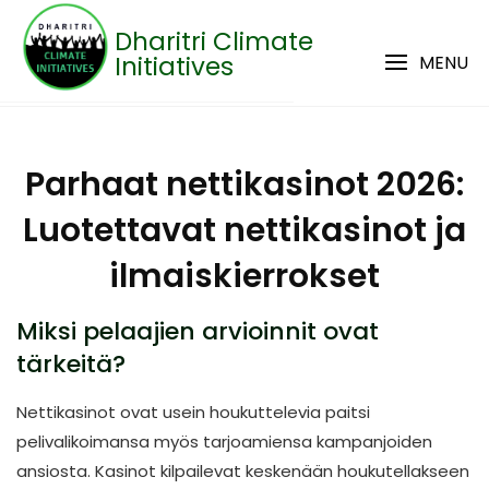
Skip
Dharitri Climate
to
Initiatives
MENU
content
Parhaat nettikasinot 2026:
Luotettavat nettikasinot ja
ilmaiskierrokset
Miksi pelaajien arvioinnit ovat
tärkeitä?
Nettikasinot ovat usein houkuttelevia paitsi
pelivalikoimansa myös tarjoamiensa kampanjoiden
ansiosta. Kasinot kilpailevat keskenään houkutellakseen