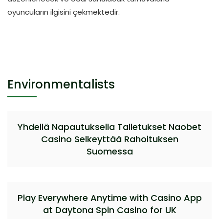
oyuncuların ilgisini çekmektedir.
Environmentalists
Yhdellä Napautuksella Talletukset Naobet
Casino Selkeyttää Rahoituksen
Suomessa
Play Everywhere Anytime with Casino App
at Daytona Spin Casino for UK