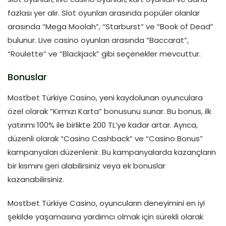
fazlası yer alır. Slot oyunları arasında popüler olanlar
arasında “Mega Moolah”, “Starburst” ve “Book of Dead”
bulunur. Live casino oyunları arasında “Baccarat”,
“Roulette” ve “Blackjack” gibi seçenekler mevcuttur.
Bonuslar
Mostbet Türkiye Casino, yeni kaydolunan oyunculara
özel olarak “Kırmızı Karta” bonusunu sunar. Bu bonus, ilk
yatırımı 100% ile birlikte 200 TL’ye kadar artar. Ayrıca,
düzenli olarak “Casino Cashback” ve “Casino Bonus”
kampanyaları düzenlenir. Bu kampanyalarda kazançların
bir kısmını geri alabilirsiniz veya ek bonuslar
kazanabilirsiniz.
Mostbet Türkiye Casino, oyuncuların deneyimini en iyi
şekilde yaşamasına yardımcı olmak için sürekli olarak