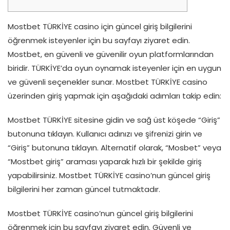
Mostbet TÜRKİYE casino için güncel giriş bilgilerini
öğrenmek isteyenler için bu sayfayı ziyaret edin.
Mostbet, en güvenli ve güvenilir oyun platformlarından
biridir. TÜRKİYE’da oyun oynamak isteyenler için en uygun
ve güvenli seçenekler sunar. Mostbet TÜRKİYE casino
üzerinden giriş yapmak için aşağıdaki adımları takip edin:
Mostbet TÜRKİYE sitesine gidin ve sağ üst köşede “Giriş”
butonuna tıklayın. Kullanıcı adınızı ve şifrenizi girin ve
“Giriş” butonuna tıklayın. Alternatif olarak, “Mosbet” veya
“Mostbet giriş” araması yaparak hızlı bir şekilde giriş
yapabilirsiniz. Mostbet TÜRKİYE casino’nun güncel giriş
bilgilerini her zaman güncel tutmaktadır.
Mostbet TÜRKİYE casino’nun güncel giriş bilgilerini
öğrenmek için bu sayfayı ziyaret edin. Güvenli ve