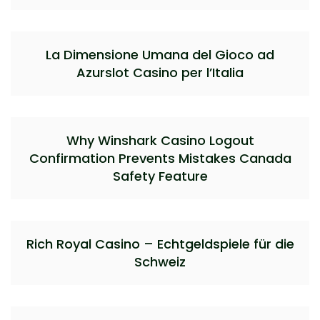
La Dimensione Umana del Gioco ad
Azurslot Casino per l’Italia
Why Winshark Casino Logout
Confirmation Prevents Mistakes Canada
Safety Feature
Rich Royal Casino – Echtgeldspiele für die
Schweiz