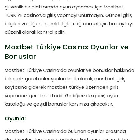
güvenilir bir platformda oyun oynamak için Mostbet
TÜRKİYE casino’ya giriş yapmayı unutmayın. Güncel giriş
bilgileri ve diğer önemli bilgileri öğrenmek için bu sayfayı
düzenli olarak kontrol edin.
Mostbet Türkiye Casino: Oyunlar ve
Bonuslar
Mostbet Türkiye Casino’da oyunlar ve bonuslar hakkında
bilmeniz gerekenler şunlardır. İlk olarak, mostbet giriş
sayfasına giderek mostbet türkiye üzerinden giriş
yapmanız gerekmektedir. Girdiğinizde geniş oyun
kataloğu ve çeşitli bonuslar karşınıza çıkacaktır.
Oyunlar
Mostbet Türkiye Casino’da bulunan oyunlar arasında
slot oyunları, live casino oyunları, kart oyunları ve daha