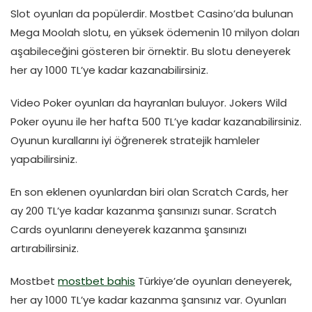
Slot oyunları da popülerdir. Mostbet Casino’da bulunan
Mega Moolah slotu, en yüksek ödemenin 10 milyon doları
aşabileceğini gösteren bir örnektir. Bu slotu deneyerek
her ay 1000 TL’ye kadar kazanabilirsiniz.
Video Poker oyunları da hayranları buluyor. Jokers Wild
Poker oyunu ile her hafta 500 TL’ye kadar kazanabilirsiniz.
Oyunun kurallarını iyi öğrenerek stratejik hamleler
yapabilirsiniz.
En son eklenen oyunlardan biri olan Scratch Cards, her
ay 200 TL’ye kadar kazanma şansınızı sunar. Scratch
Cards oyunlarını deneyerek kazanma şansınızı
artırabilirsiniz.
Mostbet
mostbet bahis
Türkiye’de oyunları deneyerek,
her ay 1000 TL’ye kadar kazanma şansınız var. Oyunları