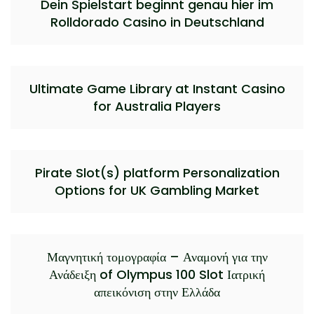
Dein Spielstart beginnt genau hier im
Rolldorado Casino in Deutschland
Ultimate Game Library at Instant Casino
for Australia Players
Pirate Slot(s) platform Personalization
Options for UK Gambling Market
Μαγνητική τομογραφία – Αναμονή για την
Ανάδειξη of Olympus 100 Slot Ιατρική
απεικόνιση στην Ελλάδα