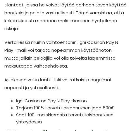
tilanteet, joissa he voivat löytää parhaan tavan käyttää
bonuksia ja pelata vastuullisesti. Tämä varmistaa, että
kokemuksesta saadaan maksimaalinen hyöty ilman
riskejä.
Vertaillessa muihin vaihtoehtohin, Igni Casinon Pay N
Play -malli voi tarjota nopeamman käyttöönoton,
mutta joillain pelaajilla voi olla toiveita laajemmista
maksutapaa vaihtoehdoista.
Asiakaspalvelun laatu: tuki voi ratkaista ongelmat
nopeasti ja ystävällisesti.
Igni Casino on Pay N Play -kasino
Tarjoaa 100% tervetuliaisbonuksen jopa 500€
Saat 100 ilmaiskierrosta tervetuliaisbonuksen
yhteydessä