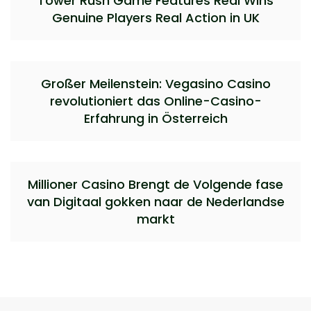
Tower Rush Game Features Real Wins
Genuine Players Real Action in UK
Großer Meilenstein: Vegasino Casino
revolutioniert das Online-Casino-
Erfahrung in Österreich
Millioner Casino Brengt de Volgende fase
van Digitaal gokken naar de Nederlandse
markt