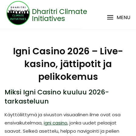
Skip
Dharitri Climate
to
Initiatives
MENU
content
Igni Casino 2026 – Live-
kasino, jättipotit ja
pelikokemus
Miksi Igni Casino kuuluu 2026-
tarkasteluun
Käyttöliittymä ja sivuston visuaalinen ilme ovat osa
ensivaikutelmaa,
igni casino
, jonka uudet pelaajat
saavat. Selkeä asettelu, helppo navigointi ja pelien