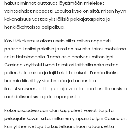
hakutoiminnot auttavat löytämään mieleiset
vaihtoehdot nopeasti. Lopulta kyse on siitä, miten hyvin
kokonaisuus vastaa yksilöllisiä pelaajatarpeita ja
henkilökohtaista pelipolkua.
Käyttökokemus alkaa usein siitä, miten nopeasti
pääsee käsiksi peleihin ja miten sivusto toimii mobiilissa
sekä tietokoneella. Tämä osio analysoi, miten Igni
Casinon käyttöliittymä toimii eri laitteilla sekä miten
pelien hakeminen ja lajittelut toimivat. Tämän lisäksi
huomio kiinnittyy viestintään ja tarjousten
ilmestymiseen, jotta pelaaja voi olla ajan tasalla uusista
mahdollisuuksista ja kampanjoista.
Kokonaisuudessaan alun kappaleet voivat tarjota
pelaajalle kuvan siitä, millainen ympäristö Igni Casino on.
Kun yhteenvetoja tarkastellaan, huomataan, että