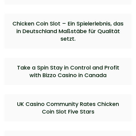
Chicken Coin Slot – Ein Spielerlebnis, das
in Deutschland Maßstäbe für Qualität
setzt.
Take a Spin Stay in Control and Profit
with Bizzo Casino in Canada
UK Casino Community Rates Chicken
Coin Slot Five Stars