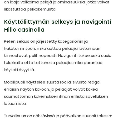
on laaja valikoima pelejä ja ominaisuuksia, jotka voivat
rikastuttaa pelikokemusta
Käyttöliittymän selkeys ja navigointi
Hillo casinolla
Pelien selaus on järjestetty kategorioihin ja
hakutoimintoon, mikä auttaa pelaajia löytämään
kiinnostavat pelit nopeasti. Navigointi tukee sekä uusia
tulokkaita että tottuneita pelaajia, mikä parantaa
käytettävyyttä.
Mobiilipuoli näyttelee suurta roolia: sivusto reagoi
erilaisiin näytön kokoon, ja pelaajat voivat kokea
saumattoman kokemuksen ilman erillistä sovelluksen
lataamista.
Turvallisuus on nähtävissä jo päävalikon suunnittelussa: