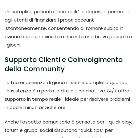
Un semplice pulsante “one‑click” di deposito permette
agli utenti di finanziare i propri account
istantaneamente, consentendo di tornare subito in
azione dopo una vincita o durante una breve pausa tra
i giochi.
Supporto Clienti e Coinvolgimento
della Community
La tua esperienza di gioco si sente completa quando
l’assistenza è a portata di clic. Una chat live 24/7 offre
supporto in tempo reale—ideale per risolvere problemi
in pochi minuti anziché ore.
Anche l’aspetto comunitario è pensato per il quick play;
forum e gruppi social discutono “quick tips” per