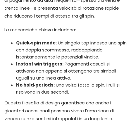
di pagamento ad alta frequenza—spesso tra venti e
trenta linee—e presenta velocità di rotazione rapide
che riducono i tempi di attesa tra gli spin.
Le meccaniche chiave includono:
Quick‑spin mode:
Un singolo tap innesca uno spin
con doppia scommessa, raddoppiando
istantaneamente le potenziali vincite.
Instant win triggers:
Pagamenti casuali si
attivano non appena si ottengono tre simboli
uguali su una linea attiva.
No hold‑periods:
Una volta fatto lo spin, i rulli si
risolvono in due secondi.
Questa filosofia di design garantisce che anche i
giocatori occasionali possano vivere l’emozione di
vincere senza sentirsi intrappolati in un loop lento.