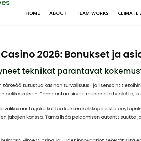
ves
HOME
ABOUT
TEAM WORKS
CLIMATE 
 Casino 2026: Bonukset ja as
tyneet tekniikat parantavat kokemus
 tärkeää tutustua kasinon turvallisuus- ja lisensointitietoihi
sen pelikeskuksen. Tämä antaa sinulle rauhan olla huoletta, kun
livalikoimasta, joka kattaa kaikkea kolikkopeleistä pöytäpele
iden jakajien kanssa. Tämä lisää pelaamisen autenttisuutta 
 huimasti viime vuosina, ja uudet innovaatiot tekevät siitä e