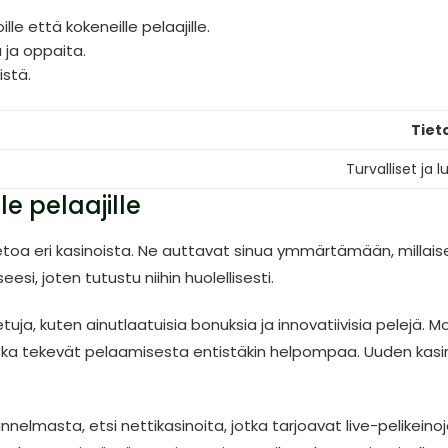
lle että kokeneille pelaajille.
 ja oppaita.
istä.
Tiet
Turvalliset ja 
le pelaajille
etoa eri kasinoista. Ne auttavat sinua ymmärtämään, millaiset
si, joten tutustu niihin huolellisesti.
uja, kuten ainutlaatuisia bonuksia ja innovatiivisia pelejä. Mo
t, jotka tekevät pelaamisesta entistäkin helpompaa. Uuden ka
elmasta, etsi nettikasinoita, jotka tarjoavat live-pelikeinoja.