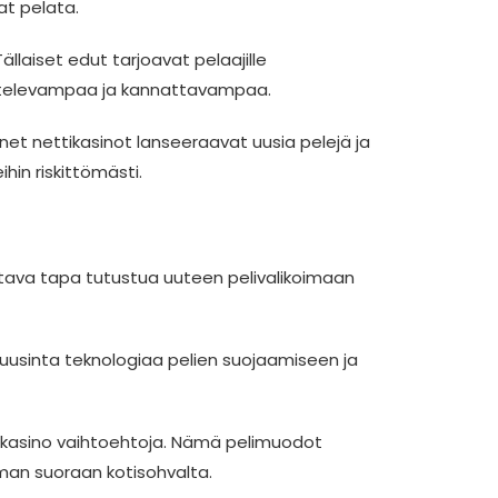
uat pelata.
llaiset edut tarjoavat pelaajille
kuttelevampaa ja kannattavampaa.
onet nettikasinot lanseeraavat uusia pelejä ja
hin riskittömästi.
tava tapa tutustua uuteen pelivalikoimaan
ä uusinta teknologiaa pelien suojaamiseen ja
ive-kasino vaihtoehtoja. Nämä pelimuodot
lman suoraan kotisohvalta.