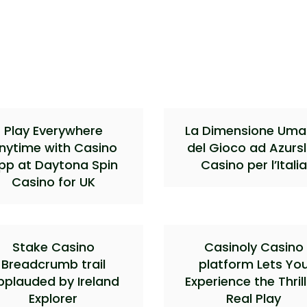
Play Everywhere
La Dimensione Um
nytime with Casino
del Gioco ad Azurs
pp at Daytona Spin
Casino per l’Italia
Casino for UK
Stake Casino
Casinoly Casino
Breadcrumb trail
platform Lets Yo
pplauded by Ireland
Experience the Thrill
Explorer
Real Play