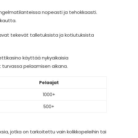
gelmatilanteissa nopeasti ja tehokkaasti.
 kautta.
at tekevät talletuksista ja kotiutuksista
ettikasino käyttää nykyaikaisia
t turvassa pelaamisen aikana.
Pelaajat
1000+
500+
ksia, jotka on tarkoitettu vain kolikkopeleihin tai